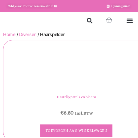
Meld je aan voor onze nieuwsbrief
Openingsuren
Home
Winkel
Account
Home
/
Diversen
/ Haarspelden
Haarclip parels en bloem
€
6.50
Incl. BTW
TOEVOEGEN AAN WINKELWAGEN