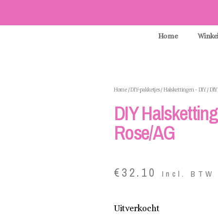
Home
Winke
Home
/
DIY-pakketjes
/
Halskettingen - DIY
/ DIY
DIY Halskettin
Rose/AG
€
32.10
Incl. BTW
Uitverkocht