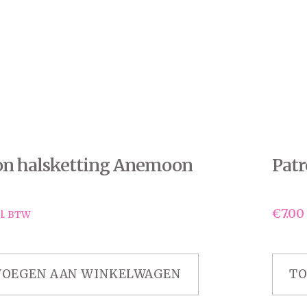
on halsketting Anemoon
Patr
€
7.00
l. BTW
VOEGEN AAN WINKELWAGEN
TO