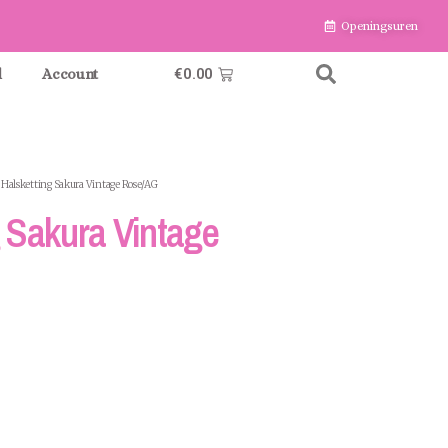
Openingsuren
€
0.00
l
Account
 Halsketting Sakura Vintage Rose/AG
g Sakura Vintage