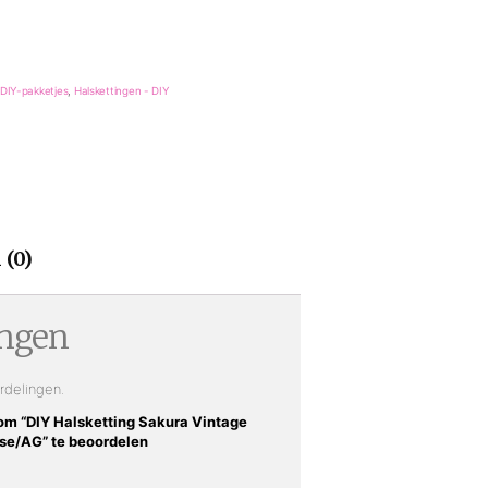
DIY-pakketjes
,
Halskettingen - DIY
 (0)
ingen
rdelingen.
om “DIY Halsketting Sakura Vintage
se/AG” te beoordelen