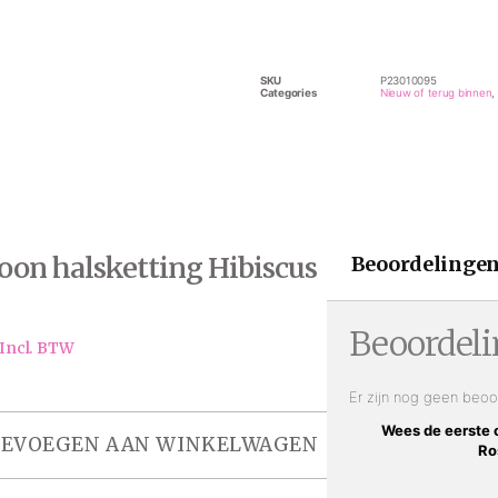
SKU
P23010095
Categories
Nieuw of terug binnen
,
oon halsketting Hibiscus
Beoordelingen
Beoordel
Incl. BTW
Er zijn nog geen beoo
Wees de eerste 
EVOEGEN AAN WINKELWAGEN
Ro