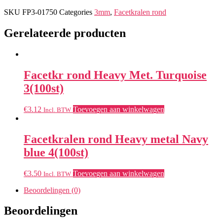
SKU
FP3-01750
Categories
3mm
,
Facetkralen rond
Gerelateerde producten
Facetkr rond Heavy Met. Turquoise
3(100st)
€
3.12
Toevoegen aan winkelwagen
Incl. BTW
Facetkralen rond Heavy metal Navy
blue 4(100st)
€
3.50
Toevoegen aan winkelwagen
Incl. BTW
Beoordelingen (0)
Beoordelingen