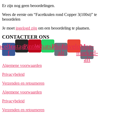
Er zijn nog geen beoordelingen.
Wees de eerste om “Facetkralen rond Copper 3(100st)” te
beoordelen
Je moet
ingelogd zijn
om een beoordeling te plaatsen.
CONTACTEER ONS
acebook-
Instagram
Pinterest
Whatsapp
Phone-
Envelope
Map-
f
alt
marked-
alt
Algemene voorwaarden
Privacybeleid
Verzenden en retourneren
Algemene voorwaarden
Privacybeleid
Verzenden en retourneren