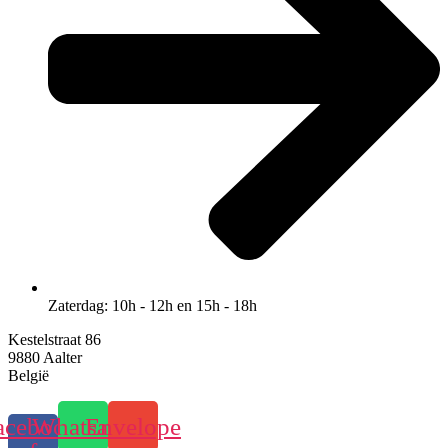
Zaterdag: 10h - 12h en 15h - 18h
Kestelstraat 86
9880 Aalter
België
acebook-
Whatsapp
Envelope