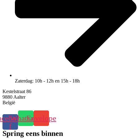
Zaterdag: 10h - 12h en 15h - 18h
Kestelstraat 86
9880 Aalter
België
acebook-
Whatsapp
Envelope
f
Spring eens binnen