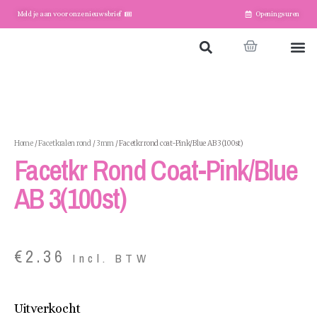
Meld je aan voor onze nieuwsbrief
Openingsuren
Home
Winkel
Account
Home
/
Facetkralen rond
/
3mm
/ Facetkr rond coat-Pink/Blue AB 3(100st)
Facetkr Rond Coat-Pink/Blue
AB 3(100st)
€
2.36
Incl. BTW
Uitverkocht