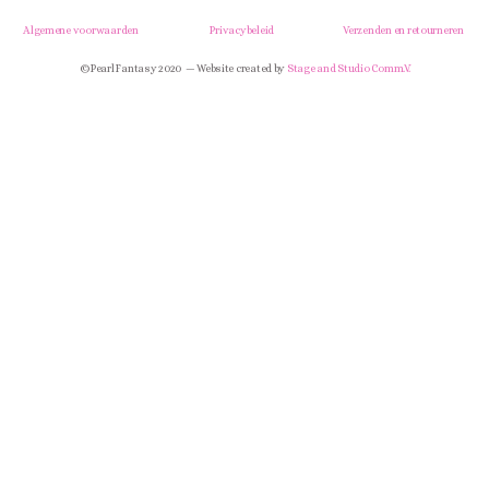
Algemene voorwaarden
Privacybeleid
Verzenden en retourneren
© Pearl Fantasy 2020 — Website created by
Stage and Studio Comm.V.