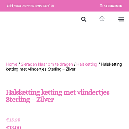
Meld je aan voor onze nieuwsbrief
Openingsuren
Home
Winkel
Account
Home
/
Sieraden klaar om te dragen
/
Halsketting
/ Halsketting
ketting met vlindertjes Sterling – Zilver
Halsketting ketting met vlindertjes
Sterling – Zilver
€
15.95
€
13.00