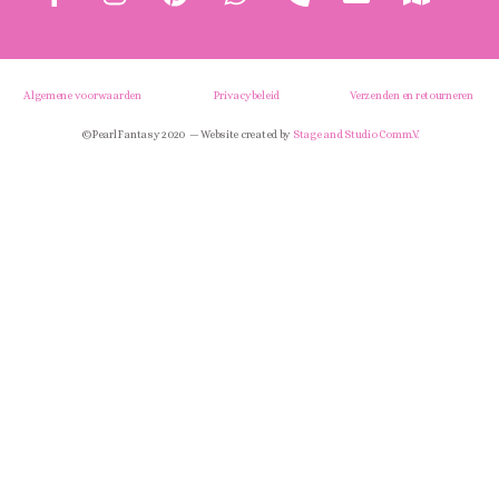
Algemene voorwaarden
Privacybeleid
Verzenden en retourneren
© Pearl Fantasy 2020 — Website created by
Stage and Studio Comm.V.