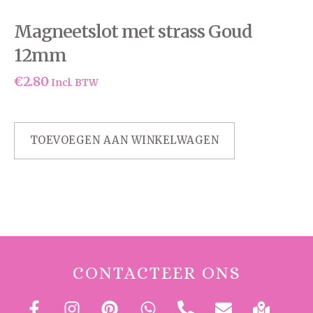
Magneetslot met strass Goud
12mm
€
2.80
Incl. BTW
TOEVOEGEN AAN WINKELWAGEN
CONTACTEER ONS