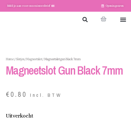
Meld je aan voor onze nieuwsbrief
Openingsuren
Home
Winkel
Account
Home
/
Slotjes
/
Magneetslot
/ Magneetslot gun black 7mm
Magneetslot Gun Black 7mm
€
0.80
Incl. BTW
Uitverkocht