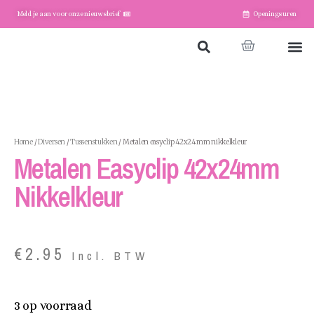
Meld je aan voor onze nieuwsbrief
Openingsuren
Home
Winkel
Account
Home
/
Diversen
/
Tussenstukken
/ Metalen easyclip 42x24mm nikkelkleur
Metalen Easyclip 42x24mm
Nikkelkleur
€
2.95
Incl. BTW
3 op voorraad