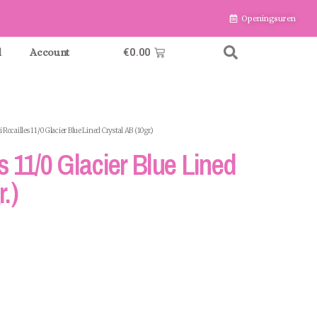
Openingsuren
€
0.00
l
Account
 Rocailles 11/0 Glacier Blue Lined Crystal AB (10gr.)
s 11/0 Glacier Blue Lined
.)