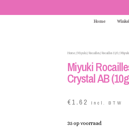
Home
Winke
Home
/
Miyuki
/
Rocailles
/
Rocailles 11/0
/ Miyuki
Miyuki Rocaille
Crystal AB (10gr
€
1.62
Incl. BTW
35 op voorraad