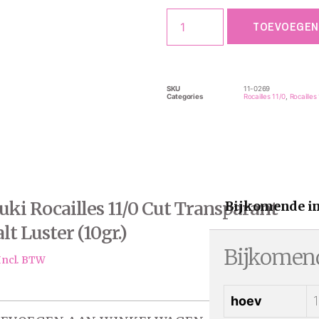
TOEVOEGEN
SKU
11-0269
Categories
Rocailles 11/0
,
Rocailles
ki Rocailles 11/0 Cut Transparant
Bijkomende i
lt Luster (10gr.)
Bijkomend
Incl. BTW
hoev