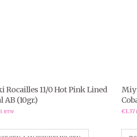
 Rocailles 11/0 Hot Pink Lined
Miyu
l AB (10gr.)
Coba
€
1.37
cl. BTW