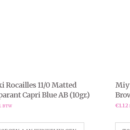
 Rocailles 11/0 Matted
Miyu
arant Capri Blue AB (10gr.)
Brow
€
1.12
l. BTW