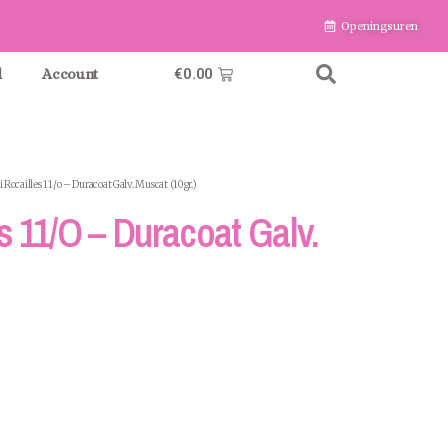
Openingsuren
€
0.00
l
Account
 Rocailles 11/o – Duracoat Galv. Muscat (10gr.)
s 11/o – Duracoat Galv.