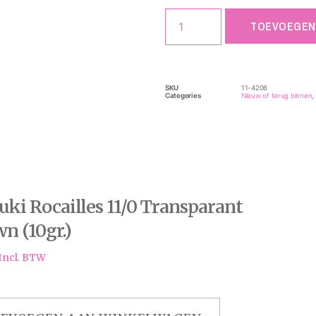
TOEVOEGEN
SKU
11-4206
Categories
Nieuw of terug binnen
,
ki Rocailles 11/0 Transparant
n (10gr.)
Incl. BTW