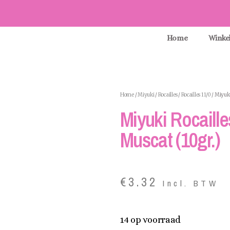
Home
Winke
Home
/
Miyuki
/
Rocailles
/
Rocailles 11/0
/ Miyuki
Miyuki Rocaille
Muscat (10gr.)
€
3.32
Incl. BTW
14 op voorraad