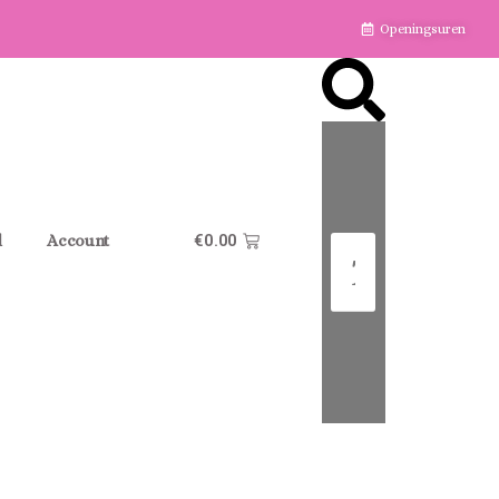
Openingsuren
€
0.00
l
Account