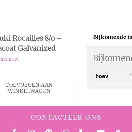
ki Rocailles 8/o –
Bijkomende i
coat Galvanized
Bijkomend
 (10gr.)
Incl. BTW
hoev
TOEVOEGEN AAN
WINKELWAGEN
CONTACTEER ONS