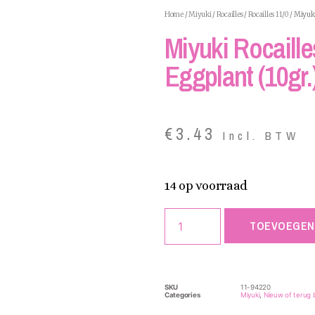
Home
/
Miyuki
/
Rocailles
/
Rocailles 11/0
/ Miyuki
Miyuki Rocaille
Eggplant (10gr.
€
3.43
Incl. BTW
14 op voorraad
TOEVOEGEN
SKU
11-94220
Categories
Miyuki
,
Nieuw of terug 