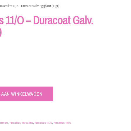
 Rocailles 11/o – Duracoat Galv. Eggplant (10gr.)
s 11/o – Duracoat Galv.
)
 AAN WINKELWAGEN
binnen
,
Rocailles
,
Rocailles
,
Rocailles 11/0
,
Rocailles 11/0