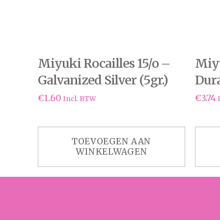
Miyuki Rocailles 15/o –
Miyu
Galvanized Silver (5gr.)
Dura
Gold
€
1.60
€
3.74
Incl. BTW
TOEVOEGEN AAN
WINKELWAGEN