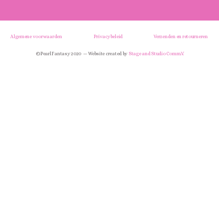
Algemene voorwaarden
Privacybeleid
Verzenden en retourneren
© Pearl Fantasy 2020 — Website created by
Stage and Studio Comm.V.