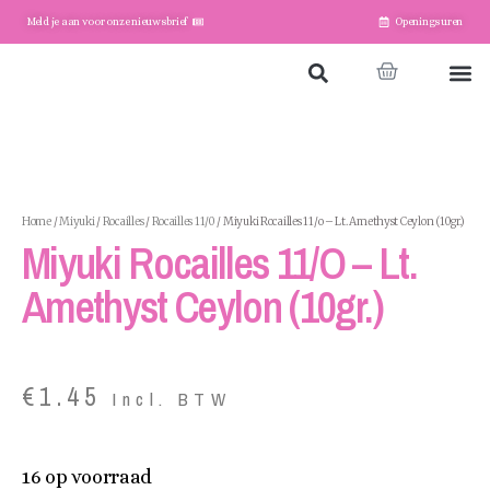
Meld je aan voor onze nieuwsbrief
Openingsuren
Home
Winkel
Account
Home
/
Miyuki
/
Rocailles
/
Rocailles 11/0
/ Miyuki Rocailles 11/o – Lt. Amethyst Ceylon (10gr.)
Miyuki Rocailles 11/o – Lt.
Amethyst Ceylon (10gr.)
€
1.45
Incl. BTW
16 op voorraad