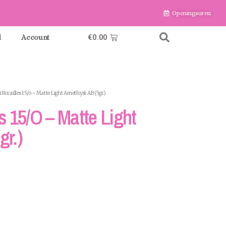
Openingsuren
€
0.00
l
Account
 Rocailles 15/o – Matte Light Amethyst AB (5gr.)
s 15/o – Matte Light
gr.)