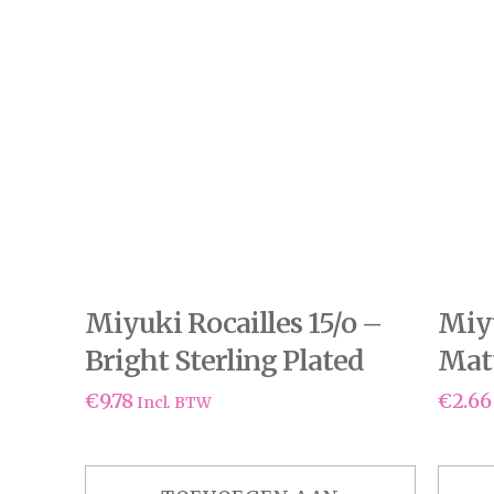
Miyuki Rocailles 15/o –
Miyu
Bright Sterling Plated
Matt
(5gr.)
€
9.78
€
2.66
Incl. BTW