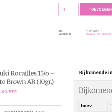
TOEVOEGEN
SKU
15-90142FR
Categories
Rocailles 15/0
,
Rocailles
ki Rocailles 15/o –
Bijkomende i
e Brown AB (10gr.)
Bijkomend
Incl. BTW
hoev