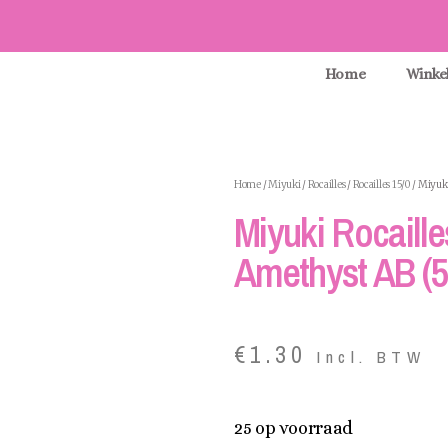
Home
Winke
Home
/
Miyuki
/
Rocailles
/
Rocailles 15/0
/ Miyuki
Miyuki Rocaille
Amethyst AB (5
€
1.30
Incl. BTW
25 op voorraad