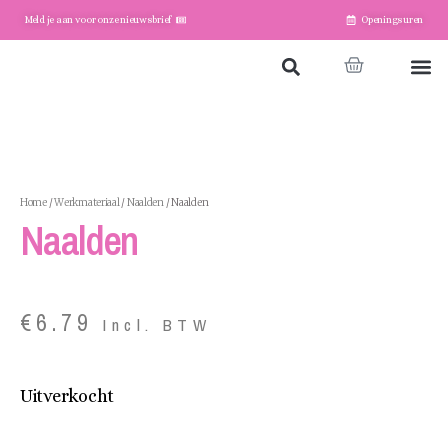
Meld je aan voor onze nieuwsbrief
Openingsuren
Home
Winkel
Account
Home
/
Werkmateriaal
/
Naalden
/ Naalden
Naalden
€
6.79
Incl. BTW
Uitverkocht