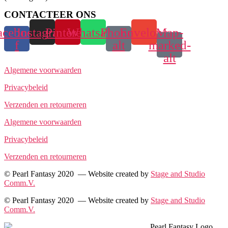
CONTACTEER ONS
acebook-
Instagram
Pinterest
Whatsapp
Phone-
Envelope
Map-
f
alt
marked-
alt
Algemene voorwaarden
Privacybeleid
Verzenden en retourneren
Algemene voorwaarden
Privacybeleid
Verzenden en retourneren
© Pearl Fantasy 2020 — Website created by
Stage and Studio
Comm.V.
© Pearl Fantasy 2020 — Website created by
Stage and Studio
Comm.V.