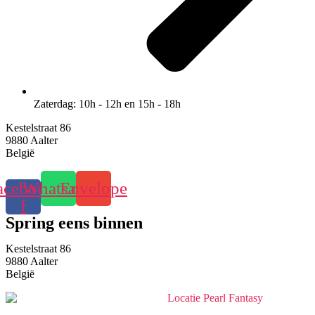
Zaterdag: 10h - 12h en 15h - 18h
Kestelstraat 86
9880 Aalter
België
acebook-
Whatsapp
Envelope
f
Spring eens binnen
Kestelstraat 86
9880 Aalter
België