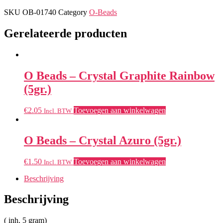
SKU
OB-01740
Category
O-Beads
Gerelateerde producten
O Beads – Crystal Graphite Rainbow
(5gr.)
€
2.05
Toevoegen aan winkelwagen
Incl. BTW
O Beads – Crystal Azuro (5gr.)
€
1.50
Toevoegen aan winkelwagen
Incl. BTW
Beschrijving
Beschrijving
( inh. 5 gram)