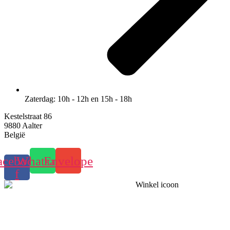
Zaterdag: 10h - 12h en 15h - 18h
Kestelstraat 86
9880 Aalter
België
acebook-
Whatsapp
Envelope
f