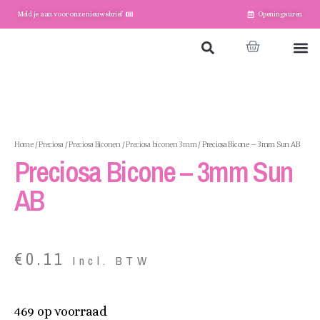
Meld je aan voor onze nieuwsbrief
Openingsuren
Home
Winkel
Account
Home
/
Preciosa
/
Preciosa Biconen
/
Preciosa biconen 3mm
/ Preciosa Bicone – 3mm Sun AB
Preciosa Bicone – 3mm Sun
AB
€
0.11
Incl. BTW
469 op voorraad