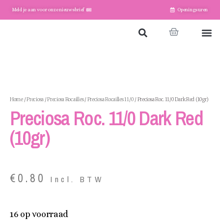
Meld je aan voor onze nieuwsbrief
Openingsuren
Home
Winkel
Account
Home
/
Preciosa
/
Preciosa Rocailles
/
Preciosa Rocailles 11/0
/ Preciosa Roc. 11/0 Dark Red (10gr)
Preciosa Roc. 11/0 Dark Red
(10gr)
€
0.80
Incl. BTW
16 op voorraad