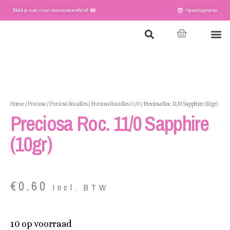
Meld je aan voor onze nieuwsbrief
Openingsuren
Home
Winkel
Account
Home
/
Preciosa
/
Preciosa Rocailles
/
Preciosa Rocailles 11/0
/ Preciosa Roc. 11/0 Sapphire (10gr)
Preciosa Roc. 11/0 Sapphire
(10gr)
€
0.60
Incl. BTW
10 op voorraad