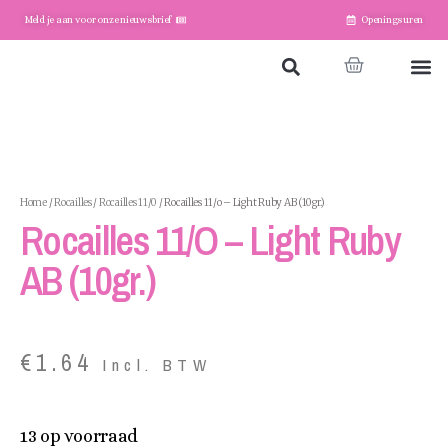
Meld je aan voor onze nieuwsbrief
Openingsuren
Home
Winkel
Account
Home
/
Rocailles
/
Rocailles 11/0
/ Rocailles 11/o – Light Ruby AB (10gr.)
Rocailles 11/o – Light Ruby
AB (10gr.)
€
1.64
Incl. BTW
13 op voorraad