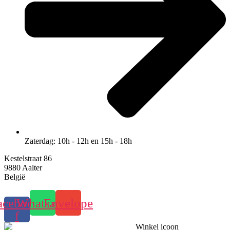
Zaterdag: 10h - 12h en 15h - 18h
Kestelstraat 86
9880 Aalter
België
acebook-
Whatsapp
Envelope
f