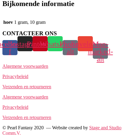
Bijkomende informatie
hoev
1 gram, 10 gram
CONTACTEER ONS
acebook-
Instagram
Pinterest
Whatsapp
Phone-
Envelope
Map-
f
alt
marked-
alt
Algemene voorwaarden
Privacybeleid
Verzenden en retourneren
Algemene voorwaarden
Privacybeleid
Verzenden en retourneren
© Pearl Fantasy 2020 — Website created by
Stage and Studio
Comm.V.