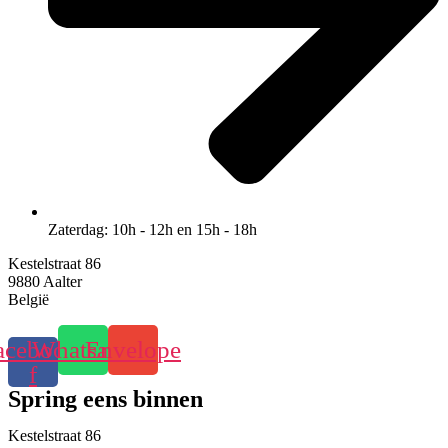
Zaterdag: 10h - 12h en 15h - 18h
Kestelstraat 86
9880 Aalter
België
acebook-
Whatsapp
Envelope
f
Spring eens binnen
Kestelstraat 86