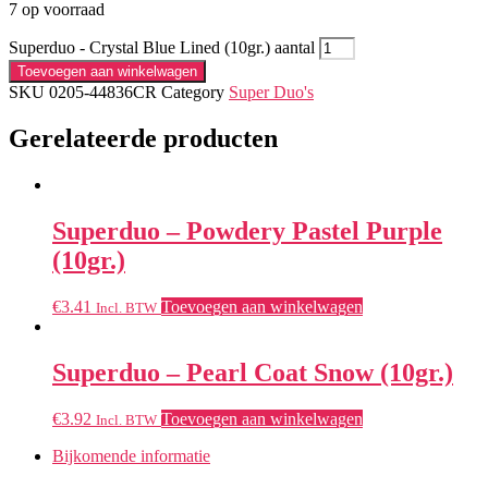
7 op voorraad
Superduo - Crystal Blue Lined (10gr.) aantal
Toevoegen aan winkelwagen
SKU
0205-44836CR
Category
Super Duo's
Gerelateerde producten
Superduo – Powdery Pastel Purple
(10gr.)
€
3.41
Toevoegen aan winkelwagen
Incl. BTW
Superduo – Pearl Coat Snow (10gr.)
€
3.92
Toevoegen aan winkelwagen
Incl. BTW
Bijkomende informatie