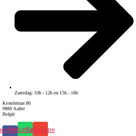
Zaterdag: 10h - 12h en 15h - 18h
Kestelstraat 86
9880 Aalter
België
acebook-
Whatsapp
Envelope