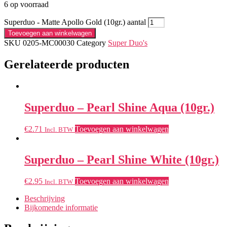
6 op voorraad
Superduo - Matte Apollo Gold (10gr.) aantal
Toevoegen aan winkelwagen
SKU
0205-MC00030
Category
Super Duo's
Gerelateerde producten
Superduo – Pearl Shine Aqua (10gr.)
€
2.71
Toevoegen aan winkelwagen
Incl. BTW
Superduo – Pearl Shine White (10gr.)
€
2.95
Toevoegen aan winkelwagen
Incl. BTW
Beschrijving
Bijkomende informatie