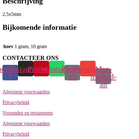
Beschrijving
2,5x5mm
Bijkomende informatie
hoev
1 gram, 10 gram
CONTACTEER ONS
acebook-
Instagram
Pinterest
Whatsapp
Phone-
Envelope
Map-
f
alt
marked-
alt
Algemene voorwaarden
Privacybeleid
Verzenden en retourneren
Algemene voorwaarden
Privacybeleid