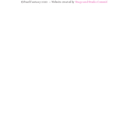
© Pearl Fantasy 2020 — Website created by
Stage and Studio Comm.V.