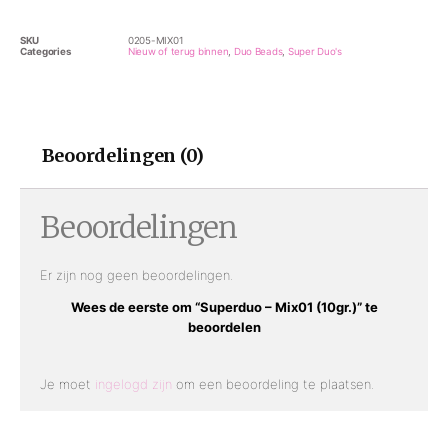
SKU
0205-MIX01
Categories
Nieuw of terug binnen
,
Duo Beads
,
Super Duo's
Beoordelingen (0)
Beoordelingen
Er zijn nog geen beoordelingen.
Wees de eerste om “Superduo – Mix01 (10gr.)” te
beoordelen
Je moet
ingelogd zijn
om een beoordeling te plaatsen.