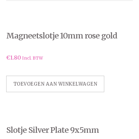
Magneetslotje 10mm rose gold
€
1.80
Incl. BTW
TOEVOEGEN AAN WINKELWAGEN
Slotje Silver Plate 9x5mm