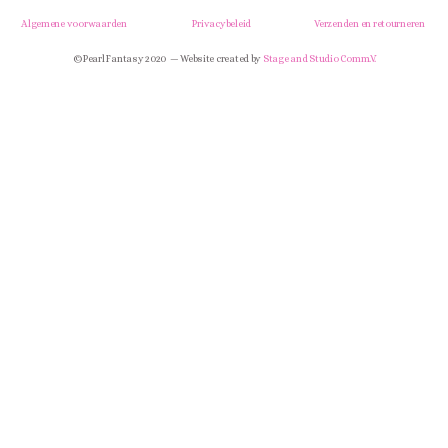
Algemene voorwaarden
Privacybeleid
Verzenden en retourneren
© Pearl Fantasy 2020 — Website created by
Stage and Studio Comm.V.