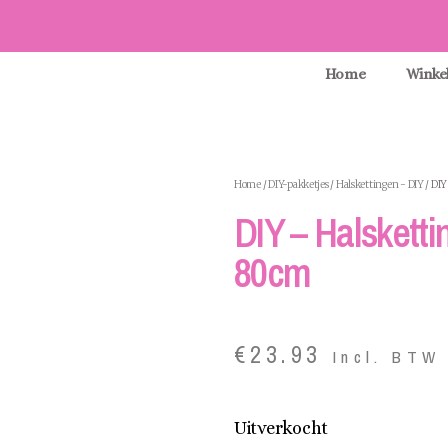
Home
Winke
Home
/
DIY-pakketjes
/
Halskettingen - DIY
/ DIY
DIY – Halsketti
80cm
€
23.93
Incl. BTW
Uitverkocht