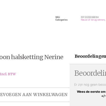
SKU
DIY202303603H
Categories
Nieuw of terug binnen
,
oon halsketting Nerine
Beoordelingen
Beoordel
Incl. BTW
Er zijn nog geen beoo
Wees de eerste om 
EVOEGEN AAN WINKELWAGEN
+/