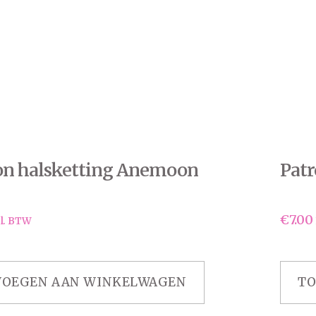
on halsketting Anemoon
Patr
€
7.00
l. BTW
VOEGEN AAN WINKELWAGEN
TO