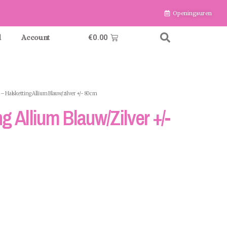
Openingsuren
€
0.00
l
Account
 – Halsketting Allium Blauw/zilver +/- 80cm
ng Allium Blauw/zilver +/-