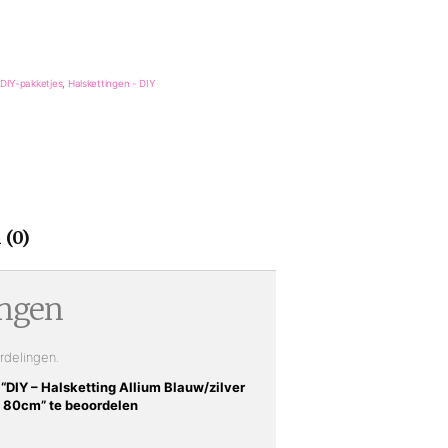
DIY-pakketjes
,
Halskettingen - DIY
 (0)
ingen
rdelingen.
“DIY – Halsketting Allium Blauw/zilver
- 80cm” te beoordelen