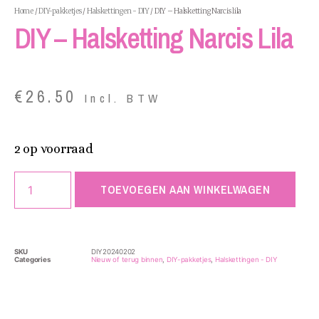
Home
/
DIY-pakketjes
/
Halskettingen - DIY
/ DIY – Halsketting Narcis lila
DIY – Halsketting Narcis Lila
€
26.50
Incl. BTW
2 op voorraad
TOEVOEGEN AAN WINKELWAGEN
SKU
DIY20240202
Categories
Nieuw of terug binnen
,
DIY-pakketjes
,
Halskettingen - DIY