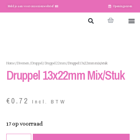
Meld je aan voor onze nieuwsbrief
Openingsuren
Home
Winkel
Account
Home
/
Diversen
/
Druppel
/
Druppel 22mm
/ Druppel 13x22mm mix/stuk
Druppel 13x22mm Mix/stuk
€
0.72
Incl. BTW
17 op voorraad