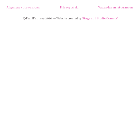
Algemene voorwaarden
Privacybeleid
Verzenden en retourneren
© Pearl Fantasy 2020 — Website created by
Stage and Studio Comm.V.