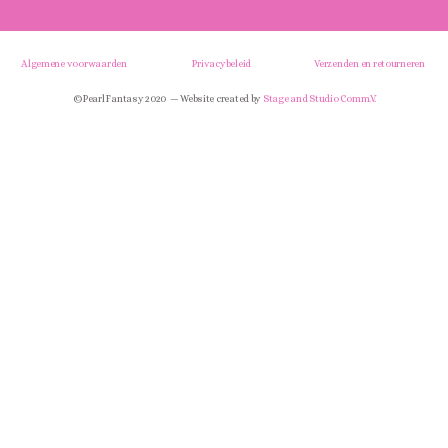
Algemene voorwaarden
Privacybeleid
Verzenden en retourneren
© Pearl Fantasy 2020 — Website created by
Stage and Studio Comm.V.