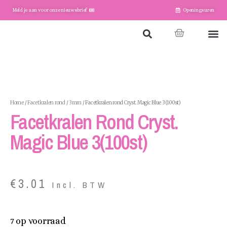
Meld je aan voor onze nieuwsbrief
Openingsuren
Home
Winkel
Account
Home
/
Facetkralen rond
/
3mm
/ Facetkralen rond Cryst. Magic Blue 3(100st)
Facetkralen Rond Cryst.
Magic Blue 3(100st)
€
3.01
Incl. BTW
7 op voorraad