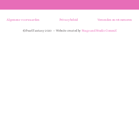
Algemene voorwaarden
Privacybeleid
Verzenden en retourneren
© Pearl Fantasy 2020 — Website created by
Stage and Studio Comm.V.