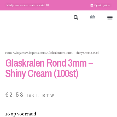
Meld je aan voor onze nieuwsbrief
Openingsuren
Home
Winkel
Account
Home
/
Glasparels
/
Glasparels 3mm
/ Glaskralen rond 3mm – Shiny Cream (100st)
Glaskralen Rond 3mm –
Shiny Cream (100st)
€
2.58
Incl. BTW
16 op voorraad