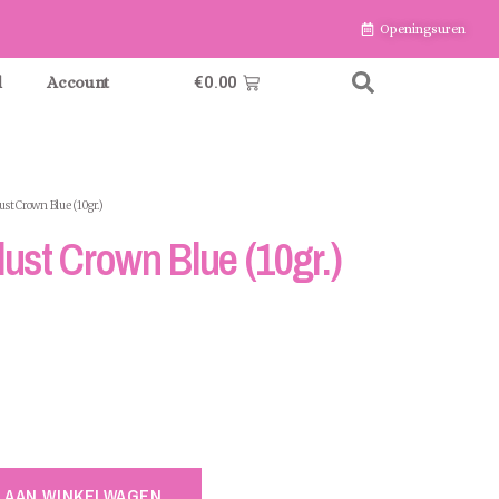
Openingsuren
€
0.00
l
Account
st Crown Blue (10gr.)
ust Crown Blue (10gr.)
 AAN WINKELWAGEN