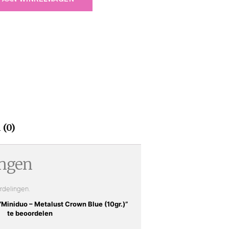
 (0)
ingen
rdelingen.
Miniduo – Metalust Crown Blue (10gr.)”
te beoordelen