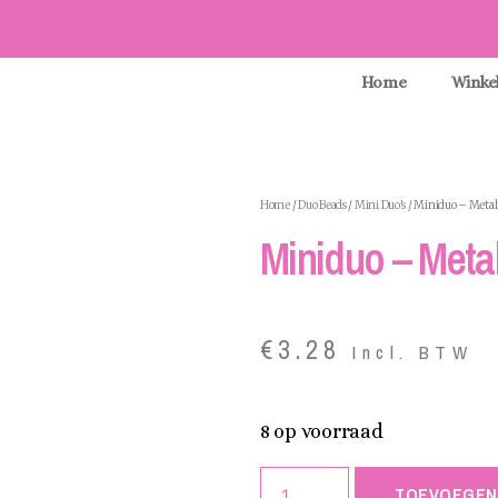
Home
Winke
Home
/
Duo Beads
/
Mini Duo's
/ Miniduo – Metalu
Miniduo – Metal
€
3.28
Incl. BTW
8 op voorraad
TOEVOEGEN