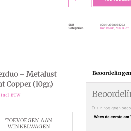
SKU
0204-2398024203
Categories
Duo Beads
,
Mini Duo's
erduo – Metalust
Beoordelingen
t Copper (10gr.)
Beoordel
Incl. BTW
Er zijn nog geen beoo
Wees de eerste om “
TOEVOEGEN AAN
WINKELWAGEN