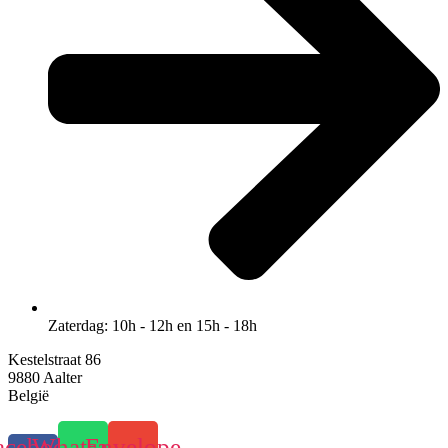
Zaterdag: 10h - 12h en 15h - 18h
Kestelstraat 86
9880 Aalter
België
acebook-
Whatsapp
Envelope