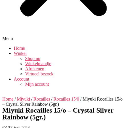
Menu
Home
Winkel
Shop nu
Winkelmandje
Afrekenen
Virtueel bezoek
Account
Mijn account
Home
/
Miyuki
/
Rocailles
/
Rocailles 15/0
/ Miyuki Rocailles 15/o
– Crystal Silver Rainbow (5gr.)
Miyuki Rocailles 15/o – Crystal Silver
Rainbow (5gr.)
€
3.37
Incl. BTW