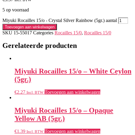
5 op voorraad
Miyuki Rocailles 15/o - Crystal Silver Rainbow (5gr.) aantal
Toevoegen aan winkelwagen
SKU
15-55017
Categories
Rocailles 15/0
,
Rocailles 15/0
Gerelateerde producten
Miyuki Rocailles 15/o – White Ceylon
(5gr.)
€
2.27
Toevoegen aan winkelwagen
Incl. BTW
Miyuki Rocailles 15/o – Opaque
Yellow AB (5gr.)
€
1.39
Toevoegen aan winkelwagen
Incl. BTW