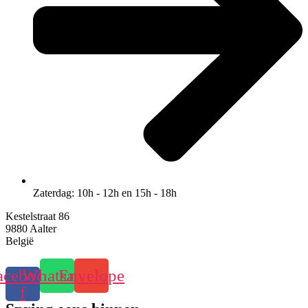
Zaterdag: 10h - 12h en 15h - 18h
Kestelstraat 86
9880 Aalter
België
acebook-
Whatsapp
Envelope
f