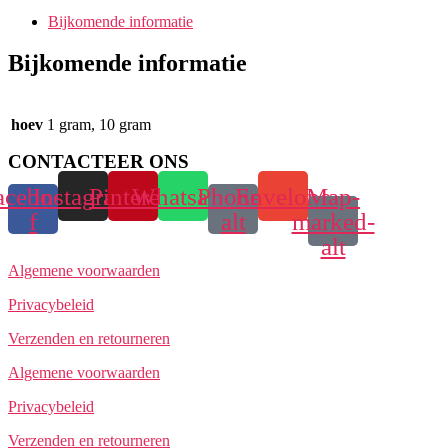
Bijkomende informatie
Bijkomende informatie
hoev
1 gram, 10 gram
CONTACTEER ONS
acebook-
Instagram
Pinterest
Whatsapp
Phone-
Envelope
Map-
f
alt
marked-
alt
Algemene voorwaarden
Privacybeleid
Verzenden en retourneren
Algemene voorwaarden
Privacybeleid
Verzenden en retourneren