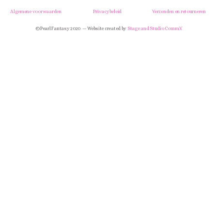
Algemene voorwaarden
Privacybeleid
Verzenden en retourneren
© Pearl Fantasy 2020 — Website created by
Stage and Studio Comm.V.