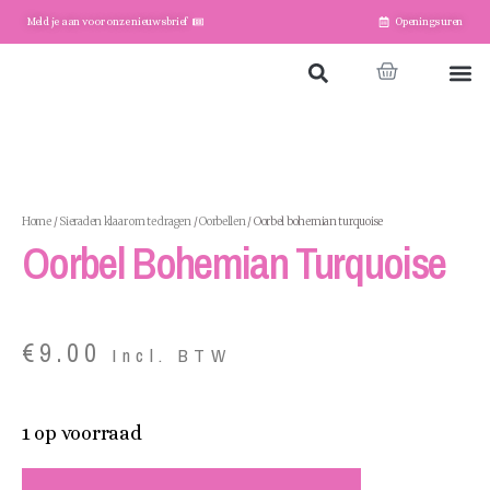
Meld je aan voor onze nieuwsbrief
Openingsuren
Home
Winkel
Account
Home
/
Sieraden klaar om te dragen
/
Oorbellen
/ Oorbel bohemian turquoise
Oorbel Bohemian Turquoise
€
9.00
Incl. BTW
1 op voorraad