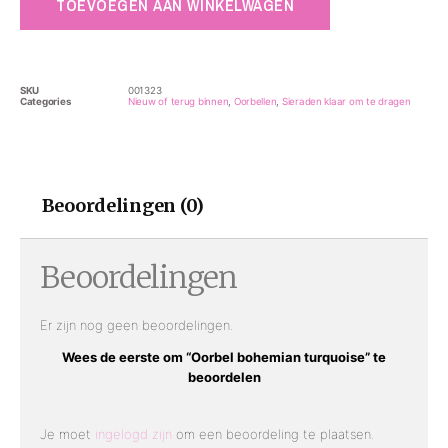
TOEVOEGEN AAN WINKELWAGEN
SKU
001323
Categories
Nieuw of terug binnen
,
Oorbellen
,
Sieraden klaar om te dragen
Beoordelingen (0)
Beoordelingen
Er zijn nog geen beoordelingen.
Wees de eerste om “Oorbel bohemian turquoise” te
beoordelen
Je moet
ingelogd zijn
om een beoordeling te plaatsen.