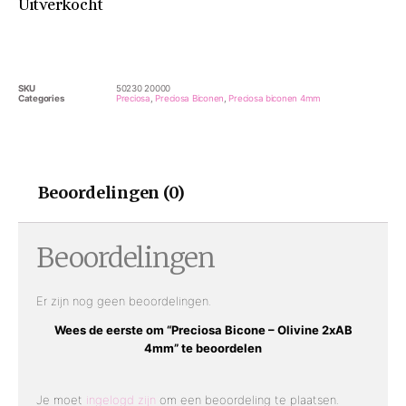
Uitverkocht
SKU
50230 20000
Categories
Preciosa
,
Preciosa Biconen
,
Preciosa biconen 4mm
Beoordelingen (0)
Beoordelingen
Er zijn nog geen beoordelingen.
Wees de eerste om “Preciosa Bicone – Olivine 2xAB
4mm” te beoordelen
Je moet
ingelogd zijn
om een beoordeling te plaatsen.