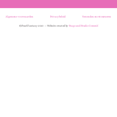
Algemene voorwaarden
Privacybeleid
Verzenden en retourneren
© Pearl Fantasy 2020 — Website created by
Stage and Studio Comm.V.