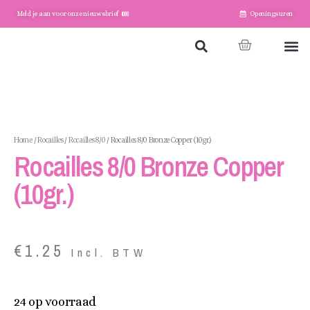
Meld je aan voor onze nieuwsbrief
Openingsuren
Home
Winkel
Account
Home
/
Rocailles
/
Rocailles 8/0
/ Rocailles 8/0 Bronze Copper (10gr.)
Rocailles 8/0 Bronze Copper
(10gr.)
€
1.25
Incl. BTW
24 op voorraad