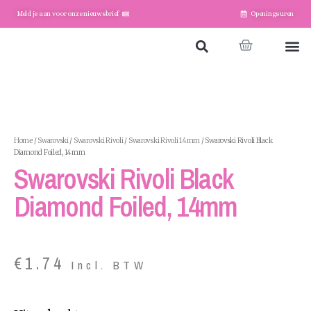
Meld je aan voor onze nieuwsbrief
Openingsuren
Home
Winkel
Account
Home
/
Swarovski
/
Swarovski Rivoli
/
Swarovski Rivoli 14mm
/ Swarovski Rivoli Black
Diamond Foiled, 14mm
Swarovski Rivoli Black
Diamond Foiled, 14mm
€
1.74
Incl. BTW