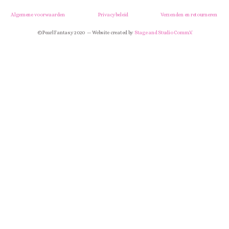
Algemene voorwaarden
Privacybeleid
Verzenden en retourneren
© Pearl Fantasy 2020 — Website created by
Stage and Studio Comm.V.