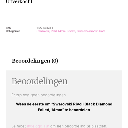
Uitverkocht
SKU
112214BKD-F
Categories
Swarovski
,
Rivoli 14mm
,
Rivoli's
,
Swarovski Rivoli 14mm
Beoordelingen (0)
Beoordelingen
Er zijn nog geen beoordelingen.
Wees de eerste om “Swarovski Rivoli Black Diamond
Foiled, 14mm” te beoordelen
Je moet
ingelogd zijn
om een beoordeling te plaatsen.