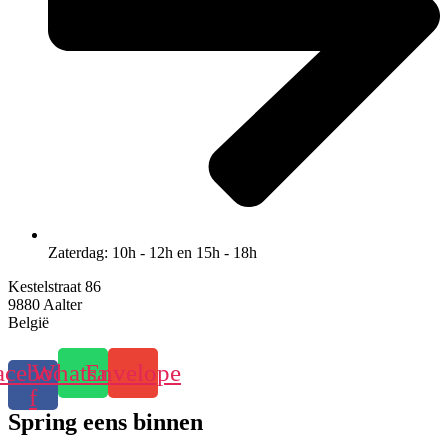
Zaterdag: 10h - 12h en 15h - 18h
Kestelstraat 86
9880 Aalter
België
acebook-
Whatsapp
Envelope
f
Spring eens binnen