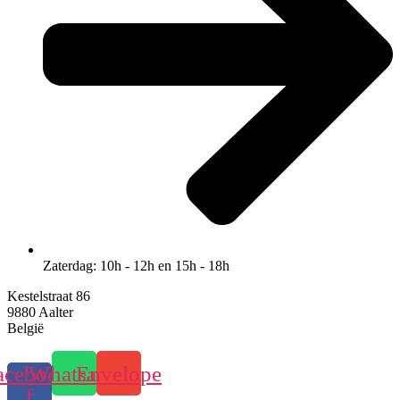
Zaterdag: 10h - 12h en 15h - 18h
Kestelstraat 86
9880 Aalter
België
acebook-
Whatsapp
Envelope
f