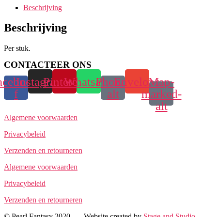
Beschrijving
Beschrijving
Per stuk.
CONTACTEER ONS
acebook-
Instagram
Pinterest
Whatsapp
Phone-
Envelope
Map-
f
alt
marked-
alt
Algemene voorwaarden
Privacybeleid
Verzenden en retourneren
Algemene voorwaarden
Privacybeleid
Verzenden en retourneren
© Pearl Fantasy 2020 — Website created by
Stage and Studio